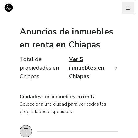
Men
Ir al home
Anuncios de
inmuebles
en
renta
en
Chiapas
Total de
Ver 5
propiedades en
inmuebles en
Chiapas
Chiapas
Ciudades
con
inmuebles
en
renta
Selecciona una
ciudad
para ver todas las
propiedades disponibles
T