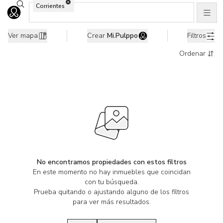
Buscar ubicaciones
Corrientes
Men
Ir al home
0 Propiedades en renta en Cabo Corrientes, Jalisco
Ver mapa
Crear
Mi.Pulppo
Filtros
Ordenar
No encontramos propiedades con estos filtros
En este momento no hay inmuebles que coincidan
con tu búsqueda.
Prueba quitando o ajustando alguno de los filtros
para ver más resultados.