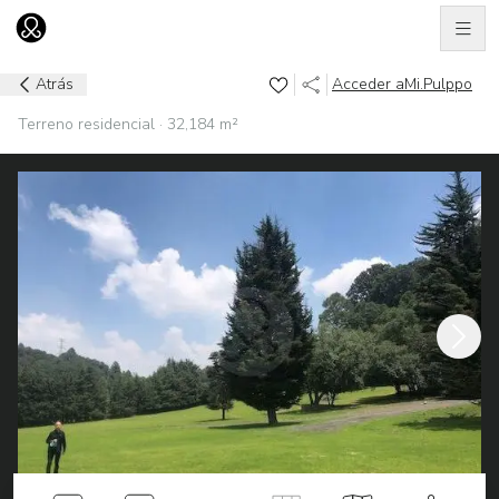
Men
Ir al home
Atrás
Acceder a
Mi.Pulppo
Terreno residencial · 32,184 m²