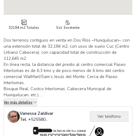
32184 m2
Totales
Est. Excelente
Dos terrenos contiguos en venta en Dos Ríos –Huixquilucan–, con
una extensión total de 32,184 m2, con usos de suelo Cuc (Centro
Urbano Cabecera), con capacidad total de construcción de
112,645 m2.
En línea recta, la distancia del predio al centro comercial Paseo
Interlomas es de 6.3 kms y de poco menos de 6 kms del centro
comercial WalMart/Sam’s Jesús del Monte. Cerca de Paseo
Interlomas,
Bosque Real, Costco Interlomas, Cabecera Municipal de
Huixquilucan, etc.).
En principio, dichos terrenos se manejan como unidad, bajo la
Ver más detalles
premisa que así puede ser más conveniente para desarrollo, pero
se pueden vender en 2 partes: El terreno que da a la calle con
Vanessa Zaldivar
Ver teléfono
una superficie de 9,350 m2 y el terreno del fondo con 22,834 m2.
Tel. +
525580373916
Este terreno es una gran oportunidad como reserva territorial. Es
un espacio idóneo para un desarrollo múltiple(comercial, servicios,