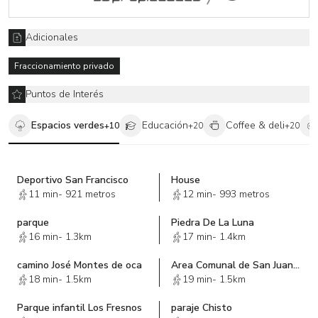
oficinas, residencial). Rodeado de una gran reserva ecológica, muy
cerca de grandes accesos y construcciones. El precio mostrado de
$2,200.00 es x m2. Sl
Adicionales
“El precio mostrado no incluye el impuesto que genera la
Fraccionamiento privado
compraventa, así como gastos notariales y avalúos”.
Puntos de Interés
Espacios verdes
Educación
Coffee & deli
+
10
+
20
+
20
Deportivo San Francisco
House
11 min
-
921 metros
12 min
-
993 metros
parque
Piedra De La Luna
16 min
-
1.3km
17 min
-
1.4km
camino José Montes de oca
Area Comunal de San Juan Bautista
18 min
-
1.5km
19 min
-
1.5km
Parque infantil Los Fresnos
paraje Chisto