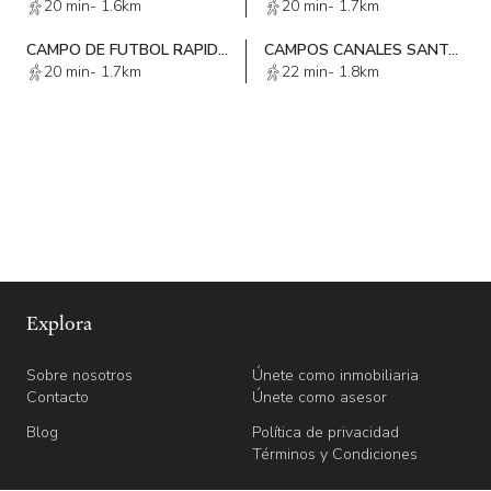
20 min
-
1.6km
20 min
-
1.7km
CAMPO DE FUTBOL RAPIDO SANTA CRUZ AYOTUXCO
CAMPOS CANALES SANTA CRUZ AYOTUXCO
20 min
-
1.7km
22 min
-
1.8km
Explora
Sobre nosotros
Únete como inmobiliaria
Contacto
Únete como asesor
Blog
Política de privacidad
Términos y Condiciones