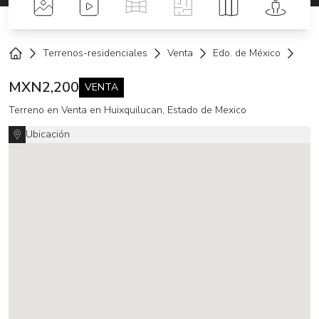
Fotos
Videos
Tour Virtual
Planos
Mapa
Street 
Terrenos-residenciales
Venta
Edo. de México
Hui
Home
MXN
2,200
VENTA
Terreno en Venta en Huixquilucan, Estado de Mexico
Ubicación