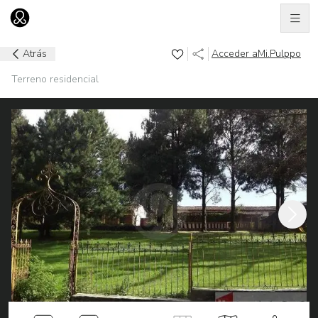
Men
Ir al home
Atrás
Acceder a
Mi.Pulppo
Terreno residencial