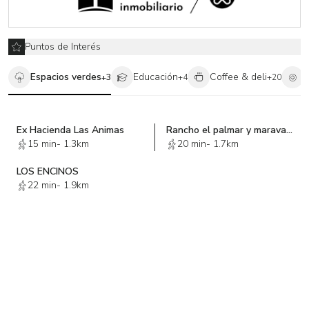
Árboles
Planimetría y poligonal
Topográfico
Plano afectación debido al tren ligero
Puntos de Interés
Espacios verdes
Educación
Coffee & deli
S
+
3
+
4
+
20
Ex Hacienda Las Animas
Rancho el palmar y maravatio
15 min
-
1.3km
20 min
-
1.7km
LOS ENCINOS
22 min
-
1.9km