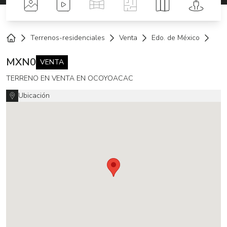
Fotos
Videos
Tour Virtual
Planos
Mapa
Street 
Terrenos-residenciales
Venta
Edo. de México
Oco
Home
MXN
0
VENTA
TERRENO EN VENTA EN OCOYOACAC
Ubicación