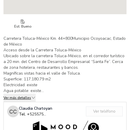
Est. Bueno
Carretera Toluca-México Km. 44+800Municipio Ocoyoacac, Estado
de México
Acceso desde la Carretera Toluca-México
Ubicado sobre la carretera Toluca-México, en el corredor turístico
a 20 min. del Centro de Desarrollo Empresarial “Santa Fe”. Cerca
de zona hotelera, restaurantes y bancos.
Magníficas vistas hacia el valle de Toluca.
Superficie: 117,180.79 m2
Electricidad: existe
Agua potable: existe
Drenaje: no existe (fosa séptica)
Ver más detalles
Teléfono: existe
Uso de suelo: H-333-A
Claudia Chatoyan
Ver teléfono
Documentación: escrituras públicas
Tel. +
525575100590
Documentación en planos:
Curvas de nivel