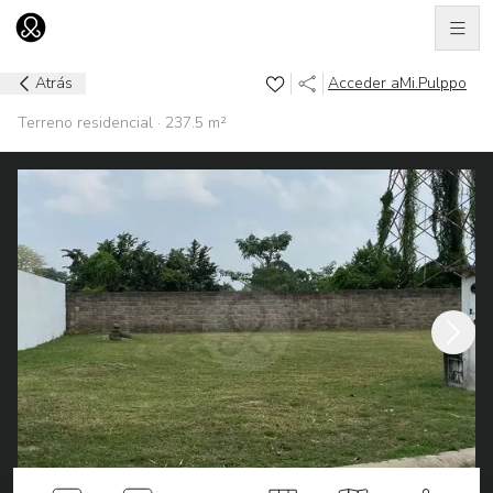
Men
Ir al home
Atrás
Acceder a
Mi.Pulppo
Terreno residencial · 237.5 m²