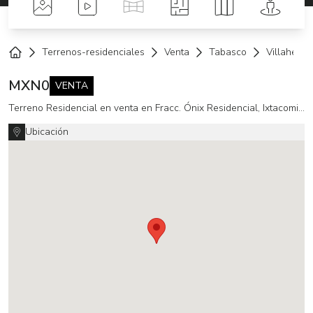
Fotos
Videos
Tour Virtual
Planos
Mapa
Street 
Terrenos-residenciales
Venta
Tabasco
Villaherm
Home
MXN
0
VENTA
Terreno Residencial en venta en Fracc. Ónix Residencial, Ixtacomitán, Villahermosa, Centro, Tabasco
Ubicación