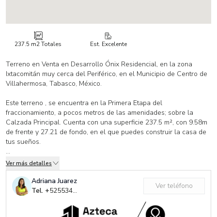
237.5 m2
Totales
Est. Excelente
Terreno en Venta en Desarrollo Ónix Residencial, en la zona
Ixtacomitán muy cerca del Periférico, en el Municipio de Centro de
Villahermosa, Tabasco, México.
Este terreno , se encuentra en la Primera Etapa del
fraccionamiento, a pocos metros de las amenidades; sobre la
Calzada Principal. Cuenta con una superficie 237.5 m², con 9.58m
de frente y 27.21 de fondo, en el que puedes construir la casa de
tus sueños.
Entre las amenidades del fraccionamiento, se encuentran alberca,
Ver más detalles
cancha de basquetbol, área de juegos infantiles, gimnasio, salón
de eventos y áreas verdes.
Adriana Juarez
Ver teléfono
Tel. +
525534555601
El desarrollo ofrece
• Un sólo acceso con control electrónico de vehículos para