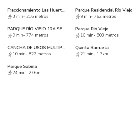
Fraccionamiento Las Huertas
Parque Residencial Río Viejo
3 min
-
216 metros
9 min
-
762 metros
PARQUE RÍO VIEJO 1RA SECCIÓN
Parque Rio Viejo
9 min
-
774 metros
10 min
-
803 metros
CANCHA DE USOS MULTIPLES RIO VIEJO 1 SECC.
Quinta Barrueta
10 min
-
822 metros
21 min
-
1.7km
Parque Sabina
24 min
-
2.0km