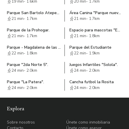
19 min
-
1.6km
20 min
-
1.7km
Parque San Bartolo Atepehuacan
Área Canina "Parque nueva Vallejo".
21 min
-
1.7km
21 min
-
1.7km
Parque de la Prohogar.
Espacio para mascotas "Encarnación Ortiz".
21 min
-
1.7km
21 min
-
1.8km
Parque - Magdalena de las Salinas.
Parque del Estudiante
22 min
-
1.8km
22 min
-
1.9km
Parque "2da Norte 5".
Juegos Infantiles "Solola".
24 min
-
2.0km
24 min
-
2.0km
Parque "La Patera".
Cancha futbol la Rosita
24 min
-
2.0km
24 min
-
2.0km
Explora
Sobre nosotros
Únete como inmobiliaria
Contacto
Únete como asesor