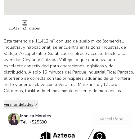
11412 m2
Totales
Este terreno de 11,412 m² con uso de suelo mixto (comercial,
industrial y habitacional) se encuentra en la zona industrial de
Vallejo, Azcapotzalco. Su ubicación ofrece acceso directo a las
avenidas Ceylán y Calzada Vallejo, lo que garantiza una
excelente conectividad para operaciones logísticas y de
distribución. A solo 15 minutos del Parque Industrial Pical Pantaco,
el terreno se conecta con las principales aduanas de la frontera
norte y puertos clave como Veracruz, Manzanillo y Lázaro
Cárdenas, facilitando el movimiento eficiente de mercancías.
Este terrano forma parte del "Proyecto Vallejo I", el cual se integra
Ver más detalles
en un plan de revitalización que busca transformar la zona en un
centro de atracción para industrias innovadoras y sustentables.
Monica Morales
Ver teléfono
Vallejo es un clúster industrial consolidado, hogar de empresas
Tel. +
525530728425
líderes en manufactura, logística y distribución, y es un nodo clave
de generación de empleo formal en la ciudad. La proximidad a dos