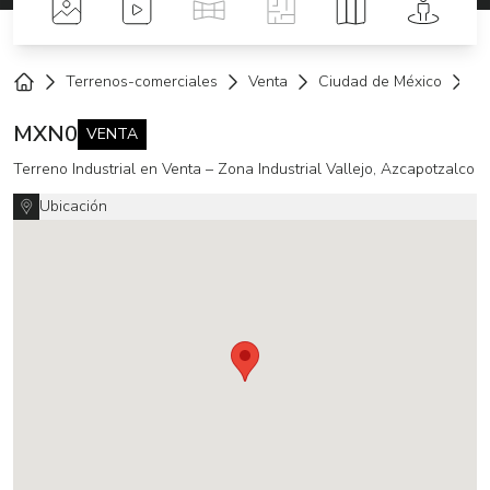
Fotos
Videos
Tour Virtual
Planos
Mapa
Street 
Terrenos-comerciales
Venta
Ciudad de México
Az
Home
MXN
0
VENTA
Terreno Industrial en Venta – Zona Industrial Vallejo, Azcapotzalco
Ubicación