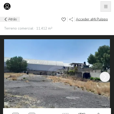
Men
Ir al home
Atrás
Acceder a
Mi.Pulppo
Terreno comercial · 11,412 m²