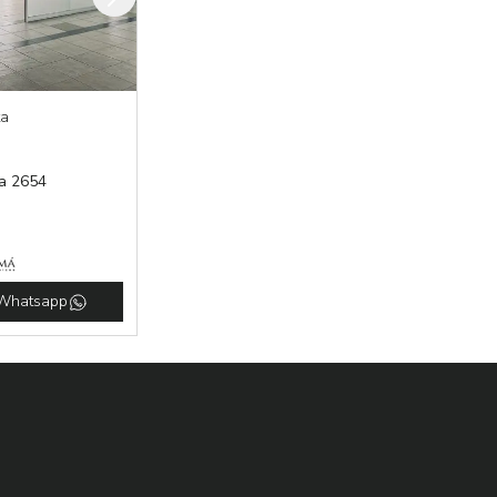
ta
a 2654
Whatsapp