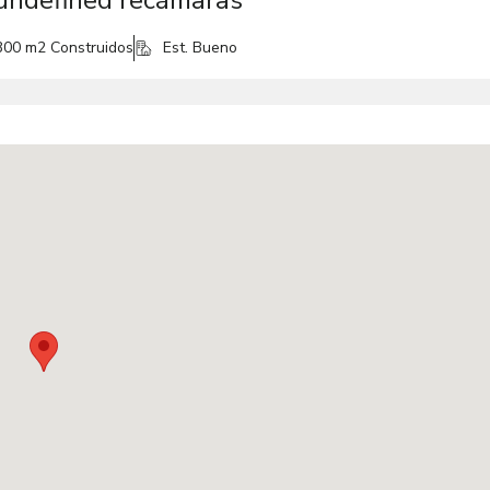
 undefined recámaras
300 m2
Construidos
Est. Bueno