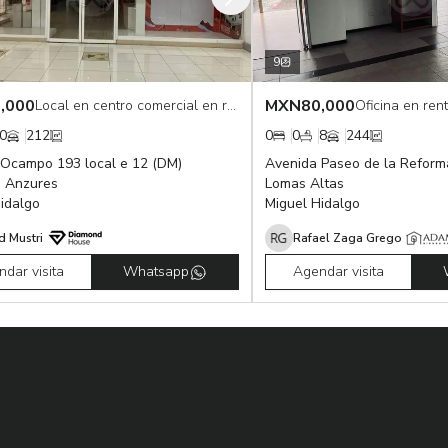
9
,000
MXN
80,000
Local en centro comercial en renta
Oficina en ren
0
212
0
0
8
244
 Ocampo 193 local e 12 (DM)
Avenida Paseo de la Reform
a Anzures
Lomas Altas
idalgo
Miguel Hidalgo
d Mustri
Rafael Zaga Grego
dar visita
Whatsapp
Agendar visita