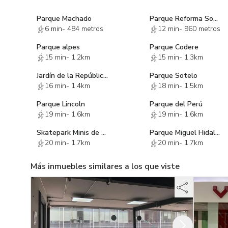
Parque Machado
Parque Reforma Social
6 min
-
484 metros
12 min
-
960 metros
Parque alpes
Parque Codere
15 min
-
1.2km
15 min
-
1.3km
Jardín de la República del Líbano
Parque Sotelo
16 min
-
1.4km
18 min
-
1.5km
Parque Lincoln
Parque del Perú
19 min
-
1.6km
19 min
-
1.6km
Skatepark Minis de San Joaquin
Parque Miguel Hidalgo
20 min
-
1.7km
20 min
-
1.7km
Más inmuebles similares a los que viste