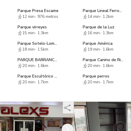
Parque Presa Escame
Parque Lineal Ferrocarriles de Cuernavaca
12 min
-
976 metros
14 min
-
1.2km
Parque virreyes
Parque de la Luz
15 min
-
1.3km
16 min
-
1.3km
Parque Sotelo-Loma Hermosa
Parque América
18 min
-
1.5km
19 min
-
1.6km
PARQUE BARRANCA DE BARRILACO
Parque Canino de Rio San Joaquín
20 min
-
1.6km
20 min
-
1.6km
Parque Escultórico Polanco
Parque perros
20 min
-
1.7km
20 min
-
1.7km