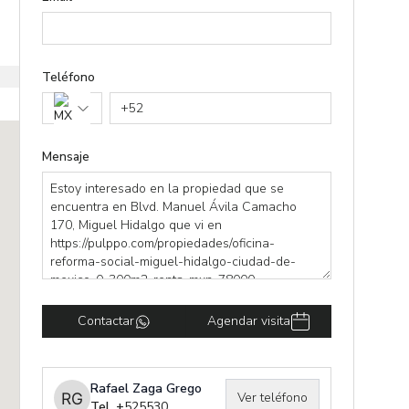
Teléfono
+
52
Mensaje
Contactar
Agendar visita
Rafael Zaga Grego
Ver teléfono
Tel. +
525530479175