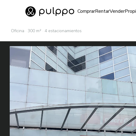
Inmuebles
Comprar
Rentar
Vender
Prop
Ir al home
Oficina · 300 m² · 4 estacionamientos