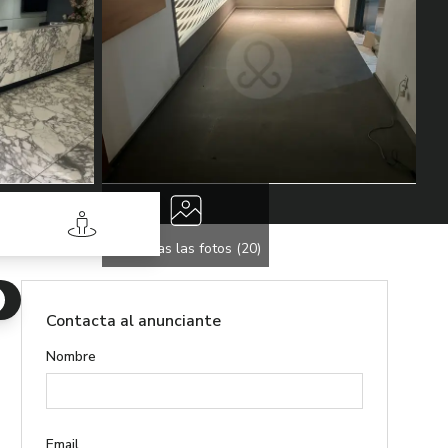
Street View
Ver todas las fotos (
20
)
Contacta al anunciante
Nombre
Email