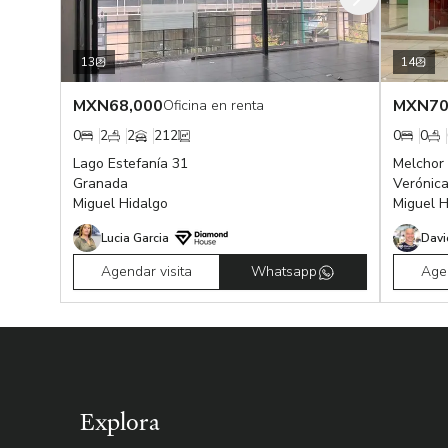
13
14
MXN
68,000
MXN
70
Oficina en renta
0
2
2
212
0
0
Lago Estefanía 31
Melchor
Granada
Verónic
Miguel Hidalgo
Miguel H
Lucia Garcia
Davi
Agendar visita
Whatsapp
Agen
Explora