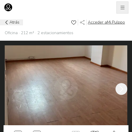
Men
Ir al home
Atrás
Acceder a
Mi.Pulppo
Oficina · 212 m² · 2 estacionamientos