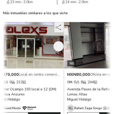
23 min
-
2.0km
24 min
-
2.0km
Más inmuebles similares a los que viste
9
N
70,000
MXN
80,000
Local en centro comercial en renta
Oficina en renta
0
0
212
0
0
8
244
chor Ocampo 193 local e 12 (DM)
Avenida Paseo de la Reforma
ónica Anzures
Lomas Altas
uel Hidalgo
Miguel Hidalgo
David Mustri
Rafael Zaga Grego