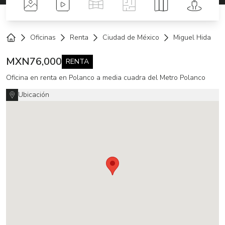
Fotos
Videos
Tour Virtual
Planos
Mapa
Street 
Oficinas
Renta
Ciudad de México
Miguel Hidalgo
Home
MXN
76,000
RENTA
Oficina en renta en Polanco a media cuadra del Metro Polanco
Ubicación