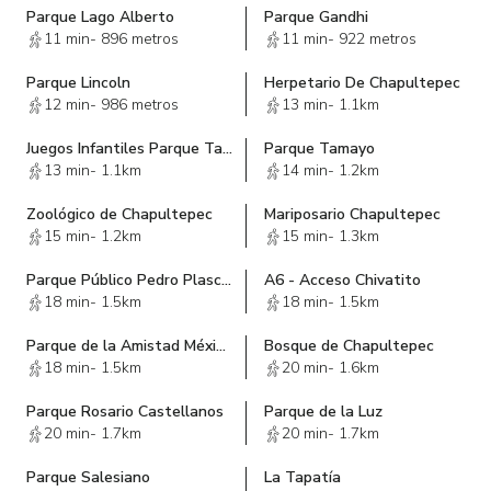
Parque Lago Alberto
Parque Gandhi
11 min
-
896 metros
11 min
-
922 metros
Parque Lincoln
Herpetario De Chapultepec
12 min
-
986 metros
13 min
-
1.1km
Juegos Infantiles Parque Tamayo
Parque Tamayo
13 min
-
1.1km
14 min
-
1.2km
Zoológico de Chapultepec
Mariposario Chapultepec
15 min
-
1.2km
15 min
-
1.3km
Parque Público Pedro Plascencia Salinas
A6 - Acceso Chivatito
18 min
-
1.5km
18 min
-
1.5km
Parque de la Amistad México - Azerbaiyán
Bosque de Chapultepec
18 min
-
1.5km
20 min
-
1.6km
Parque Rosario Castellanos
Parque de la Luz
20 min
-
1.7km
20 min
-
1.7km
Parque Salesiano
La Tapatía