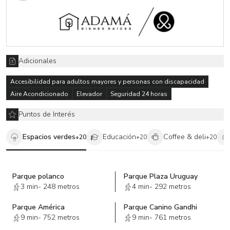
Adicionales
Accesibilidad para adultos mayores y personas con discapacidad
Aire Acondicionado
Elevador
Seguridad 24 horas
Puntos de Interés
Espacios verdes
Educación
Coffee & deli
+
20
+
20
+
20
Parque polanco
Parque Plaza Uruguay
3 min
-
248 metros
4 min
-
292 metros
Parque América
Parque Canino Gandhi
9 min
-
752 metros
9 min
-
761 metros