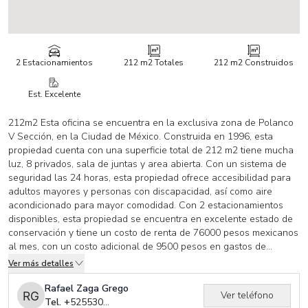
2 Estacionamientos
212 m2
Totales
212 m2
Construidos
Est. Excelente
212m2 Esta oficina se encuentra en la exclusiva zona de Polanco
V Sección, en la Ciudad de México. Construida en 1996, esta
propiedad cuenta con una superficie total de 212 m2 tiene mucha
luz, 8 privados, sala de juntas y area abierta. Con un sistema de
seguridad las 24 horas, esta propiedad ofrece accesibilidad para
adultos mayores y personas con discapacidad, así como aire
acondicionado para mayor comodidad. Con 2 estacionamientos
disponibles, esta propiedad se encuentra en excelente estado de
conservación y tiene un costo de renta de 76000 pesos mexicanos
al mes, con un costo adicional de 9500 pesos en gastos de
mantenimiento. Una excelente opción para quienes buscan
Ver más detalles
comodidad y seguridad en una de las zonas más exclusivas de la
Ciudad de México.
Rafael Zaga Grego
Ver teléfono
Tel. +
525530479175