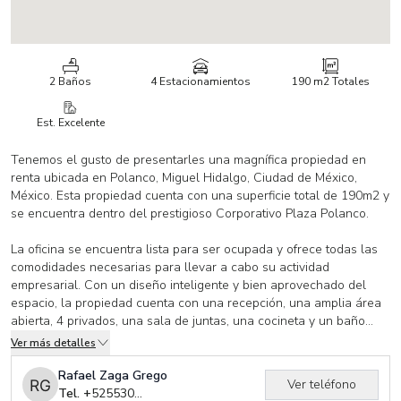
2 Baños
4 Estacionamientos
190 m2
Totales
Est. Excelente
Tenemos el gusto de presentarles una magnífica propiedad en
renta ubicada en Polanco, Miguel Hidalgo, Ciudad de México,
México. Esta propiedad cuenta con una superficie total de 190m2 y
se encuentra dentro del prestigioso Corporativo Plaza Polanco.
La oficina se encuentra lista para ser ocupada y ofrece todas las
comodidades necesarias para llevar a cabo su actividad
empresarial. Con un diseño inteligente y bien aprovechado del
espacio, la propiedad cuenta con una recepción, una amplia área
abierta, 4 privados, una sala de juntas, una cocineta y un baño
privado. Además, cuenta con 4 lugares de estacionamiento para
Ver más detalles
mayor comodidad.
Rafael Zaga Grego
Ver teléfono
La seguridad es una prioridad en esta propiedad, ya que cuenta
Tel. +
525530479175