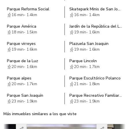
Parque Reforma Social
Skatepark Minis de San Joaquin
16 min
-
1.4km
16 min
-
1.4km
Parque América
Jardín de la República del Líbano
18 min
-
1.5km
19 min
-
1.6km
Parque virreyes
Plazuela San Joaquin
19 min
-
1.6km
19 min
-
1.6km
Parque de la Luz
Parque Lincoln
20 min
-
1.6km
20 min
-
1.7km
Parque alpes
Parque Escultórico Polanco
20 min
-
1.7km
21 min
-
1.8km
Parque San Joaquín
Parque Recreativo Familiar Caneguin
23 min
-
1.9km
23 min
-
1.9km
Más inmuebles similares a los que viste