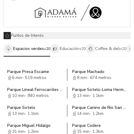
con servicio de seguridad las 24 horas del día, brindándole
tranquilidad y protección a usted y a su equipo de trabajo.
La ubicación de esta propiedad es inmejorable. Polanco es
conocido como uno de los barrios más exclusivos y prestigiosos
de la Ciudad de México. Rodeado de boutiques de lujo,
Puntos de Interés
restaurantes de renombre y una amplia oferta cultural, vivir o
trabajar en Polanco es sinónimo de estilo y distinción.
Espacios verdes
Educación
Coffee & deli
+
20
+
20
+
20
No pierda la oportunidad de adquirir esta propiedad única en
renta. Su precio de 80,000 MXN es altamente competitivo
considerando todas las características y beneficios que ofrece.
Parque Presa Escame
Parque Machado
¡Contáctenos hoy mismo para programar una visita y descubra
6 min
-
519 metros
8 min
-
674 metros
todo lo que esta propiedad tiene para ofrecerle!
Parque Lineal Ferrocarriles de Cuernavaca
Parque Sotelo-Loma Hermosa
10 min
-
840 metros
13 min
-
1.1km
Parque Sotelo
Parque Canino de Rio San Joaquín
13 min
-
1.1km
14 min
-
1.2km
Parque Miguel Hidalgo
Parque Codere
15 min
-
1.2km
15 min
-
1.3km