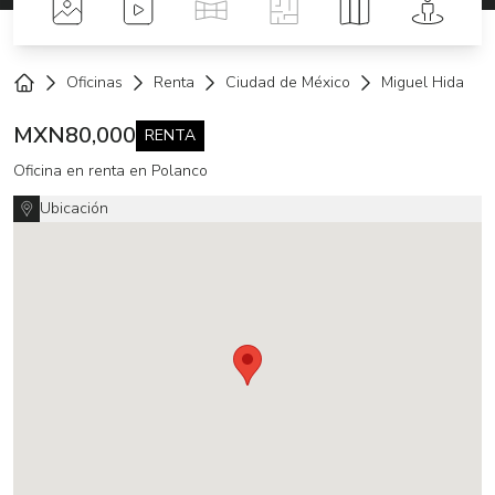
Fotos
Videos
Tour Virtual
Planos
Mapa
Street 
Oficinas
Renta
Ciudad de México
Miguel Hidalgo
Home
MXN
80,000
RENTA
Oficina en renta en Polanco
Ubicación