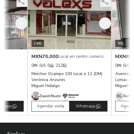
14
9
MXN
70,000
MXN
80,
ta
Local en centro comercial en renta
0
0
0
212
0
0
8
Melchor Ocampo 193 local e 12 (DM)
Avenida P
Verónica Anzures
Lomas Alt
Miguel Hidalgo
Miguel Hid
David Mustri
Rafael
sapp
Agendar visita
Whatsapp
Agendar