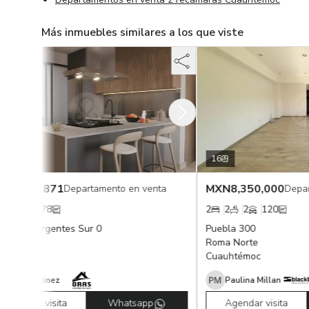
Más inmuebles similares a los que viste
16
3,871
MXN
8,350,000
Departamento en venta
Departamento
78
2
2
2
120
surgentes Sur 0
Puebla 300
Roma Norte
c
Cuauhtémoc
rtinez
Paulina Millan
 visita
Whatsapp
Agendar visita
Wh