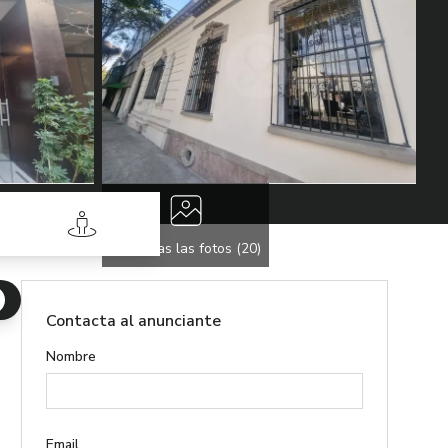
Street View
Ver todas las fotos (
20
)
Contacta al anunciante
Nombre
Email