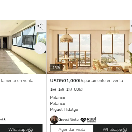
15
USD
501,000
 en venta
Departamento en venta
1
1
1
80
2
Polanco
B
Polanco
L
Miguel Hidalgo
A
Greyci Nieto
atsapp
Agendar visita
Whatsapp