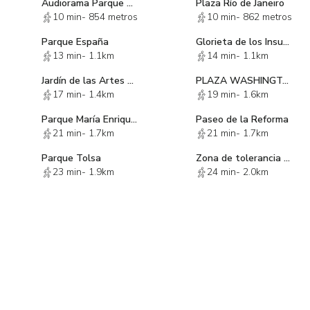
Audiorama Parque México
Plaza Río de Janeiro
10 min
-
854 metros
10 min
-
862 metros
Parque España
Glorieta de los Insurgentes.
13 min
-
1.1km
14 min
-
1.1km
Jardín de las Artes Gráficas
PLAZA WASHINGTON
17 min
-
1.4km
19 min
-
1.6km
Parque María Enriqueta Camarillo
Paseo de la Reforma
21 min
-
1.7km
21 min
-
1.7km
Parque Tolsa
Zona de tolerancia 4:20
23 min
-
1.9km
24 min
-
2.0km