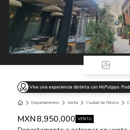
Fotos
Vive una experiencia distinta con Mi.Pulppo. P
Departamentos
Venta
Ciudad de México
C
Home
MXN
8,950,000
VENTA