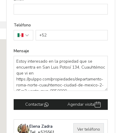
Teléfono
+
52
Mensaje
Contactar
Agendar visita
Elena Zadra
Ver teléfono
Tel. +
525561502962