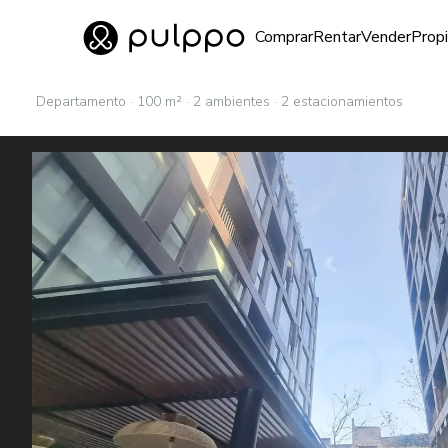
Inmuebles
Comprar
Rentar
Vender
Prop
Ir al home
Departamento · 100 m² · 2 ambientes · 2 estacionamientos