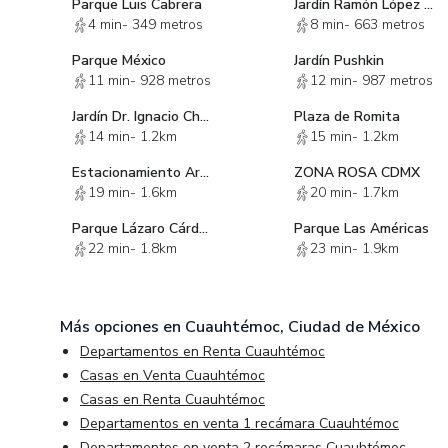
Parque Luis Cabrera
Jardín Ramón López Velarde
4 min
-
349 metros
8 min
-
663 metros
Parque México
Jardín Pushkin
11 min
-
928 metros
12 min
-
987 metros
Jardín Dr. Ignacio Chávez
Plaza de Romita
14 min
-
1.2km
15 min
-
1.2km
Estacionamiento Arena México
ZONA ROSA CDMX
19 min
-
1.6km
20 min
-
1.7km
Parque Lázaro Cárdenas
Parque Las Américas
22 min
-
1.8km
23 min
-
1.9km
Más opciones en
Cuauhtémoc, Ciudad de México
Departamentos en Renta Cuauhtémoc
Casas en Venta Cuauhtémoc
Casas en Renta Cuauhtémoc
Departamentos en venta 1 recámara Cuauhtémoc
Departamentos en venta 2 recámaras Cuauhtémoc