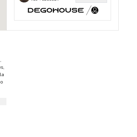
,
s,
la
eo