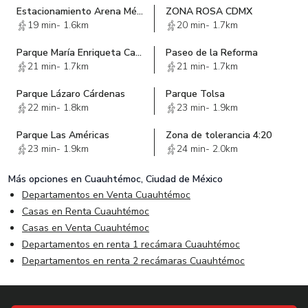
Estacionamiento Arena México
ZONA ROSA CDMX
19 min
-
1.6km
20 min
-
1.7km
Parque María Enriqueta Camarillo
Paseo de la Reforma
21 min
-
1.7km
21 min
-
1.7km
Parque Lázaro Cárdenas
Parque Tolsa
22 min
-
1.8km
23 min
-
1.9km
Parque Las Américas
Zona de tolerancia 4:20
23 min
-
1.9km
24 min
-
2.0km
Más opciones en
Cuauhtémoc, Ciudad de México
Departamentos en Venta Cuauhtémoc
Casas en Renta Cuauhtémoc
Casas en Venta Cuauhtémoc
Departamentos en renta 1 recámara Cuauhtémoc
Departamentos en renta 2 recámaras Cuauhtémoc