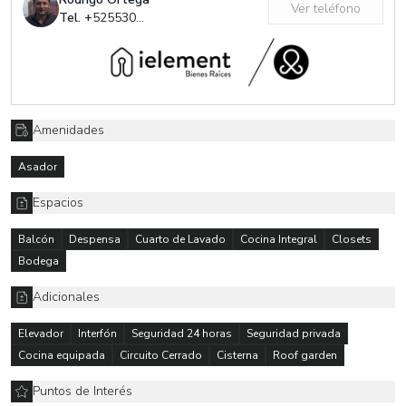
Ver teléfono
Tel. +
525530564890
Amenidades
Asador
Espacios
Balcón
Despensa
Cuarto de Lavado
Cocina Integral
Closets
Bodega
Adicionales
Elevador
Interfón
Seguridad 24 horas
Seguridad privada
Cocina equipada
Circuito Cerrado
Cisterna
Roof garden
Puntos de Interés