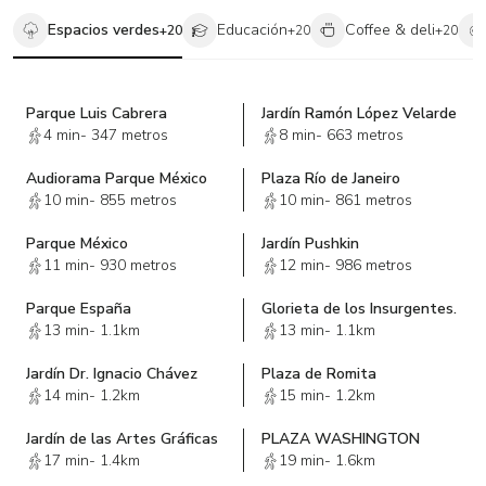
Espacios verdes
Educación
Coffee & deli
+
20
+
20
+
20
Parque Luis Cabrera
Jardín Ramón López Velarde
4 min
-
347 metros
8 min
-
663 metros
Audiorama Parque México
Plaza Río de Janeiro
10 min
-
855 metros
10 min
-
861 metros
Parque México
Jardín Pushkin
11 min
-
930 metros
12 min
-
986 metros
Parque España
Glorieta de los Insurgentes.
13 min
-
1.1km
13 min
-
1.1km
Jardín Dr. Ignacio Chávez
Plaza de Romita
14 min
-
1.2km
15 min
-
1.2km
Jardín de las Artes Gráficas
PLAZA WASHINGTON
17 min
-
1.4km
19 min
-
1.6km