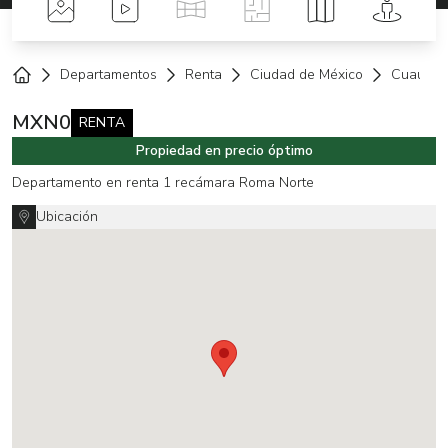
Fotos
Videos
Tour Virtual
Planos
Mapa
Street 
Departamentos
Renta
Ciudad de México
Cuauhté
Home
MXN
0
RENTA
Propiedad en precio óptimo
Departamento en renta 1 recámara Roma Norte
Ubicación