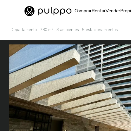
Inmuebles
Comprar
Rentar
Vender
Prop
Ir al home
Departamento · 780 m² · 3 ambientes · 5 estacionamientos