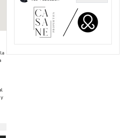
 la
a
al
 y