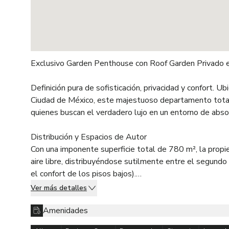
Exclusivo Garden Penthouse con Roof Garden Privado 
Definición pura de sofisticación, privacidad y confort. U
Ciudad de México, este majestuoso departamento totalm
quienes buscan el verdadero lujo en un entorno de abso
Distribución y Espacios de Autor
Con una imponente superficie total de 780 m², la propieda
aire libre, distribuyéndose sutilmente entre el segundo 
el confort de los pisos bajos).
Ver más detalles
Área Interior 390 m²:
Espaciosa estancia con vistas arboladas que enmarcan 
Amenidades