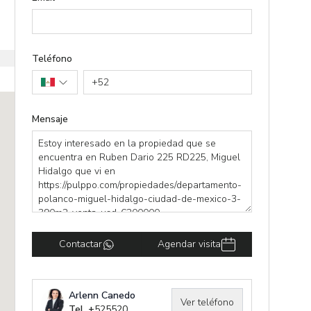
Teléfono
+
52
Mensaje
Contactar
Agendar visita
Arlenn Canedo
Ver teléfono
Tel. +
525520941243