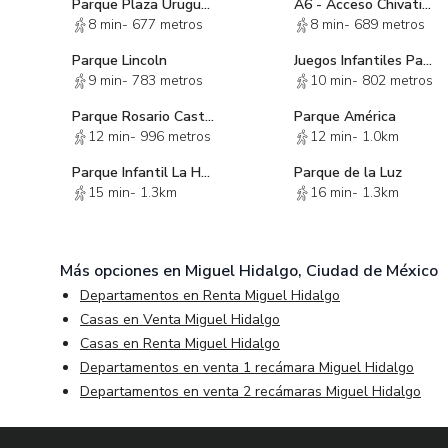
Parque Plaza Uruguay
A6 - Acceso Chivatito
Cortinas y persianas premium ya instaladas en todas las
8 min
-
677 metros
8 min
-
689 metros
Propiedad "Llave en Mano": lista para habitarse de inme
Parque Lincoln
Juegos Infantiles Parque Tamayo
9 min
-
783 metros
10 min
-
802 metros
Entorno y Seguridad de Clase Mundial
Situado en una calle sumamente tranquila y arbolada, bl
Parque Rosario Castellanos
Parque América
12 min
-
996 metros
12 min
-
1.0km
protocolo de seguridad y vigilancia 24/7, garantizando 
familia.
Parque Infantil La Hormiga
Parque de la Luz
15 min
-
1.3km
16 min
-
1.3km
Una oportunidad única para habitar el verdadero lujo res
Le invitamos a agendar una visita privada para conocer
Más opciones en
Miguel Hidalgo, Ciudad de México
Departamentos en Renta Miguel Hidalgo
Casas en Venta Miguel Hidalgo
Casas en Renta Miguel Hidalgo
Departamentos en venta 1 recámara Miguel Hidalgo
Departamentos en venta 2 recámaras Miguel Hidalgo