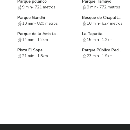
Parque polanco
Parque Tamayo
 áreas.
9 min
-
721 metros
9 min
-
772 metros
diato.
Parque Gandhi
Bosque de Chapultepec
10 min
-
820 metros
10 min
-
827 metros
indada del ritmo urbano. El complejo residencial ofrece un estri
Parque de la Amistad México - Azerbaiyán
La Tapatía
14 min
-
1.2km
15 min
-
1.2km
máxima privacidad, control de acceso y tranquilidad para usted y 
Pista El Sope
Parque Público Pedro Plascencia Salinas
21 min
-
1.8km
23 min
-
1.9km
idencial.
 a detalle esta magnífica propiedad. Contáctenos hoy mismo.