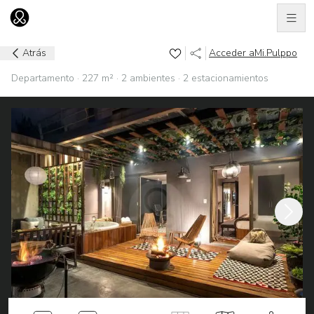
Men
Ir al home
Atrás
Acceder a
Mi.Pulppo
Departamento · 227 m² · 2 ambientes · 2 estacionamientos