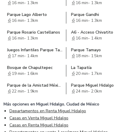
16 min
-
1.3km
16 min
-
1.3km
Parque Lago Alberto
Parque Gandhi
16 min
-
1.3km
16 min
-
1.3km
Parque Rosario Castellanos
A6 - Acceso Chivatito
16 min
-
1.3km
16 min
-
1.4km
Juegos Infantiles Parque Tamayo
Parque Tamayo
17 min
-
1.4km
18 min
-
1.5km
Bosque de Chapultepec
La Tapatía
19 min
-
1.6km
20 min
-
1.7km
Parque de la Amistad México - Azerbaiyán
Parque Miguel Hidalgo
22 min
-
1.9km
24 min
-
2.0km
Más opciones en
Miguel Hidalgo, Ciudad de México
Departamentos en Renta Miguel Hidalgo
Casas en Venta Miguel Hidalgo
Casas en Renta Miguel Hidalgo