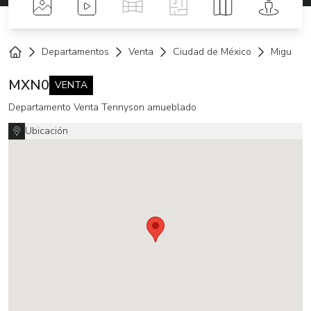
Fotos
Videos
Tour Virtual
Planos
Mapa
Street 
Departamentos
Venta
Ciudad de México
Miguel H
Home
MXN
0
VENTA
Departamento Venta Tennyson amueblado
Ubicación