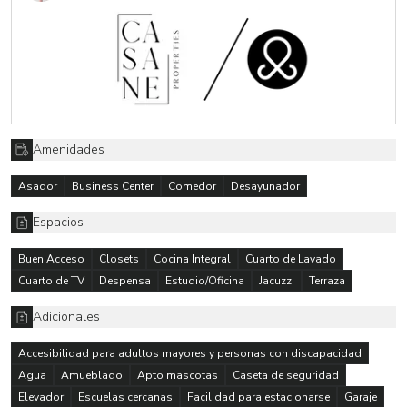
gusto de los más exigentes!
Actualmente cuenta con un proyecto para renovar fachada y
gimnasio del edificio que comein
Amenidades
Asador
Business Center
Comedor
Desayunador
Espacios
Buen Acceso
Closets
Cocina Integral
Cuarto de Lavado
Cuarto de TV
Despensa
Estudio/Oficina
Jacuzzi
Terraza
Adicionales
Accesibilidad para adultos mayores y personas con discapacidad
Agua
Amueblado
Apto mascotas
Caseta de seguridad
Elevador
Escuelas cercanas
Facilidad para estacionarse
Garaje