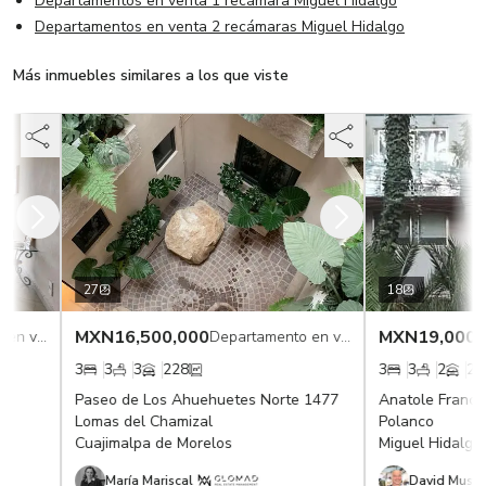
Departamentos en venta 1 recámara Miguel Hidalgo
Departamentos en venta 2 recámaras Miguel Hidalgo
Más inmuebles similares a los que viste
27
18
MXN
16,500,000
MXN
19,000,
Departamento en venta
Departamento en venta
3
3
3
228
3
3
2
240
Paseo de Los Ahuehuetes Norte 1477
Anatole France 
Lomas del Chamizal
Polanco
Cuajimalpa de Morelos
Miguel Hidalgo
María Mariscal
David Mustri