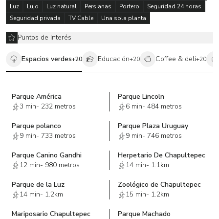
Luz
Lujo
Luz natural
Persianas
Portero
Seguridad 24 horas
Seguridad privada
TV Cable
Una sola planta
Puntos de Interés
Espacios verdes
Educación
Coffee & deli
+
20
+
20
+
20
Parque América
Parque Lincoln
3 min
-
232 metros
6 min
-
484 metros
Parque polanco
Parque Plaza Uruguay
9 min
-
733 metros
9 min
-
746 metros
Parque Canino Gandhi
Herpetario De Chapultepec
12 min
-
980 metros
14 min
-
1.1km
Parque de la Luz
Zoológico de Chapultepec
14 min
-
1.2km
15 min
-
1.2km
Mariposario Chapultepec
Parque Machado