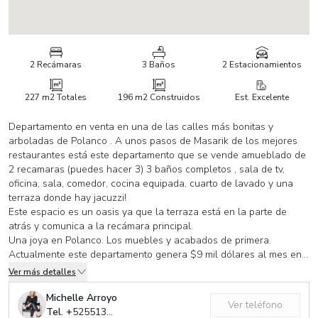
2 Recámaras
3 Baños
2 Estacionamientos
227 m2
Totales
196 m2
Construidos
Est. Excelente
Departamento en venta en una de las calles más bonitas y
arboladas de Polanco . A unos pasos de Masarik de los mejores
restaurantes está este departamento que se vende amueblado de
2 recamaras (puedes hacer 3) 3 baños completos , sala de tv,
oficina, sala, comedor, cocina equipada, cuarto de lavado y una
terraza donde hay jacuzzi!
Este espacio es un oasis ya que la terraza está en la parte de
atrás y comunica a la recámara principal.
Una joya en Polanco. Los muebles y acabados de primera.
Actualmente este departamento genera $9 mil dólares al mes en
rentas por air bnb cobrando la noche desde $400 dólares diarios
Ver más detalles
Vale mucho la pena conocer el estilo y belleza de este
departamento amueblado, los toques en accesorios, diseño y
Michelle Arroyo
Ver teléfono
arquitectura son de revista. Dejando un concepto totalmente al
Tel. +
525513818186