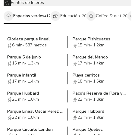
Puntos de Interés
Espacios verdes
Educación
Coffee & deli
+
12
+
20
+
20
Glorieta parque lineal
Parque Pishicuates
6 min
-
537 metros
15 min
-
1.2km
Parque 5 de junio
Parque del Mango
15 min
-
1.3km
17 min
-
1.4km
Parque Infantil
Playa cerritos
17 min
-
1.4km
18 min
-
1.5km
Parque Hubbard
Paco's Reserva de Flora y Fauna
21 min
-
1.8km
22 min
-
1.8km
Parque Lineal Oscar Perez Escoboza
Parque Hubbard
22 min
-
1.8km
23 min
-
1.9km
Parque Circuito London
Parque Quebec