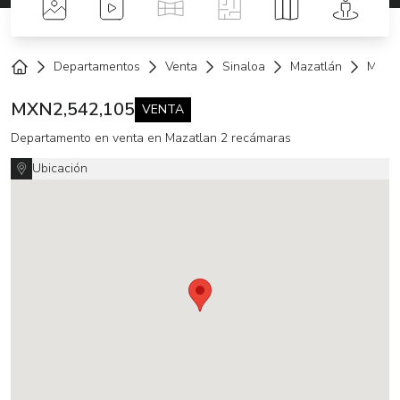
Fotos
Videos
Tour Virtual
Planos
Mapa
Street 
Departamentos
Venta
Sinaloa
Mazatlán
Mazat
Home
MXN
2,542,105
VENTA
Departamento en venta en Mazatlan 2 recámaras
Ubicación