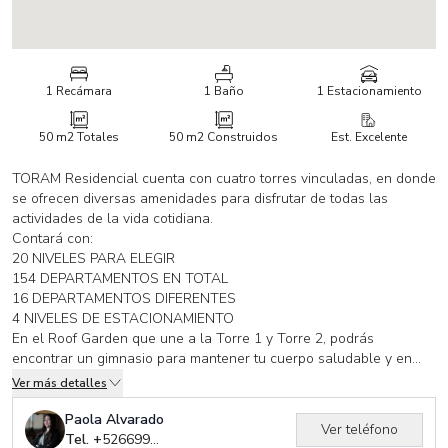
1 Recámara
1 Baño
1 Estacionamiento
50 m2
Totales
50 m2
Construidos
Est. Excelente
TORAM Residencial cuenta con cuatro torres vinculadas, en donde
se ofrecen diversas amenidades para disfrutar de todas las
actividades de la vida cotidiana.
Contará con:
20 NIVELES PARA ELEGIR
154 DEPARTAMENTOS EN TOTAL
16 DEPARTAMENTOS DIFERENTES
4 NIVELES DE ESTACIONAMIENTO
En el Roof Garden que une a la Torre 1 y Torre 2, podrás
encontrar un gimnasio para mantener tu cuerpo saludable y en
forma, así como una cancha de tennis además de
Ver más detalles
dos piscinas con un bar adyacente a las mismas, para aquellas
ocasiones de ocio, albercas disponibles para la diversión de los
Paola Alvarado
Ver teléfono
pequeños, podrás encontrar también un espacio dedicado a ellos
Tel. +
526699320239