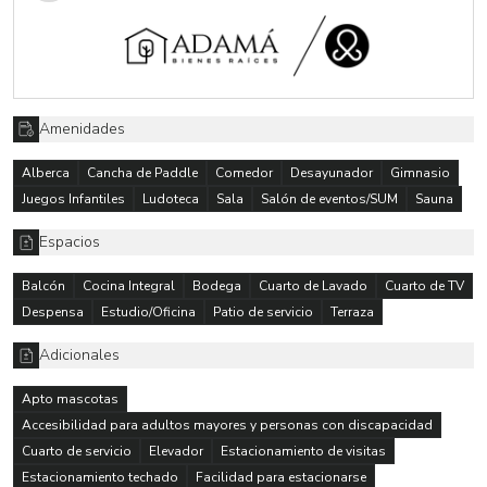
Amenidades
Alberca
Cancha de Paddle
Comedor
Desayunador
Gimnasio
Juegos Infantiles
Ludoteca
Sala
Salón de eventos/SUM
Sauna
Espacios
Balcón
Cocina Integral
Bodega
Cuarto de Lavado
Cuarto de TV
Despensa
Estudio/Oficina
Patio de servicio
Terraza
Adicionales
Apto mascotas
Accesibilidad para adultos mayores y personas con discapacidad
Cuarto de servicio
Elevador
Estacionamiento de visitas
Estacionamiento techado
Facilidad para estacionarse