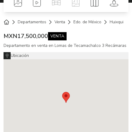
Fotos
Videos
Tour Virtual
Planos
Mapa
Street 
Departamentos
Venta
Edo. de México
Huixquiluca
Home
MXN
17,500,000
VENTA
Departamento en venta en Lomas de Tecamachalco 3 Recámaras
Ubicación