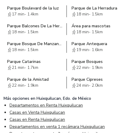
Parque Boulevard de la luz
Parque de La Herradura
17 min
-
1.4km
18 min
-
1.5km
Parque Balcones De La Herradura
Área para mascotas
18 min
-
1.5km
18 min
-
1.5km
Parque Bosque De Manzanos
Parque Antequera
18 min
-
1.5km
19 min
-
1.6km
Parque Catarinas
Parque Bosques
21 min
-
1.7km
22 min
-
1.9km
Parque de la Amistad
Parque Cipreses
22 min
-
1.9km
24 min
-
2.0km
Más opciones en
Huixquilucan, Edo. de México
Departamentos en Renta Huixquilucan
Casas en Venta Huixquilucan
Casas en Renta Huixquilucan
Departamentos en venta 1 recámara Huixquilucan