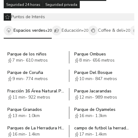
Seguridad 24 horas
Seguridad privada
Puntos de Interés
Espacios verdes
Educación
Coffee & deli
+
20
+
20
+
20
Parque de los niños
Parque Ombues
7 min
-
610 metros
8 min
-
656 metros
Parque de Coruña
Parque Del Bosque
9 min
-
774 metros
10 min
-
847 metros
Fracción 16 Área Natural Protegida "Bosques de las Lomas"
Parque Jacarandas
11 min
-
922 metros
12 min
-
989 metros
Parque Granados
Parque de Oyameles
13 min
-
1.0km
16 min
-
1.3km
Parques de La Herradura Huixquilucan Edo Mex
campo de futbol la herradura
16 min
-
1.4km
17 min
-
1.4km