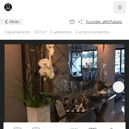
Men
Ir al home
Atrás
Acceder a
Mi.Pulppo
Departamento · 320 m² · 3 ambientes · 3 estacionamientos