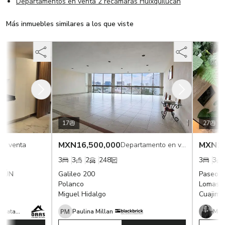
Departamentos en venta 2 recámaras Huixquilucan
Más inmuebles similares a los que viste
17
27
MXN
16,500,000
MXN
16,
 venta
Departamento en venta
3
3
2
248
3
3
3
ÚN
Galileo 200
Paseo de
Polanco
Lomas del
Miguel Hidalgo
Cuajimalp
Lorena Paola Benavides Catalán
Paulina Millan
María 