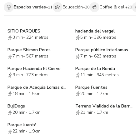
Espacios verdes
Educación
Coffee & deli
+
11
+
20
+
20
SITIO PARQUES
hacienda del vergel
3 min
-
224 metros
5 min
-
396 metros
Parque Shimon Peres
Parque público Interlomas
7 min
-
567 metros
7 min
-
623 metros
Parque Hacienda El Ciervo
Parque de la Ronda
9 min
-
773 metros
11 min
-
945 metros
Parque de Acequia Lomas de las Palmas
Parque Fuentes
18 min
-
1.5km
20 min
-
1.7km
BujiDogs
Terreno Vialidad de la Barranca
20 min
-
1.7km
21 min
-
1.7km
Parque Juanté
22 min
-
1.9km