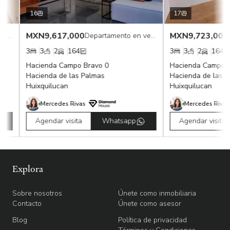
16
17
MXN
9,617,000
MXN
9,723,000
Departamento en venta
Departamento en venta
3
3
2
164
3
3
2
164
Hacienda Campo Bravo 0
Hacienda Campo Br
Hacienda de las Palmas
Hacienda de las Pa
Huixquilucan
Huixquilucan
Mercedes Rivas
Mercedes Rivas
Agendar visita
Whatsapp
Agendar visita
Explora
Sobre nosotros
Únete como inmobiliaria
Contacto
Únete como asesor
Blog
Política de privacidad