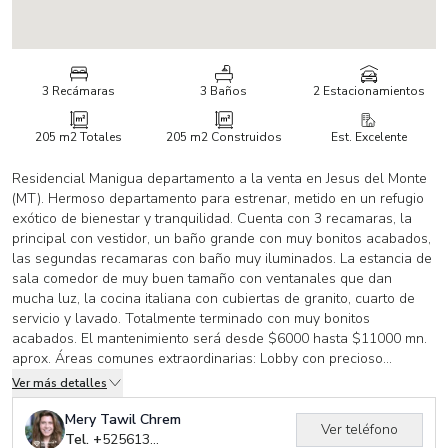
3 Recámaras
3 Baños
2 Estacionamientos
205 m2
Totales
205 m2
Construidos
Est. Excelente
Residencial Manigua departamento a la venta en Jesus del Monte
(MT). Hermoso departamento para estrenar, metido en un refugio
exótico de bienestar y tranquilidad. Cuenta con 3 recamaras, la
principal con vestidor, un baño grande con muy bonitos acabados,
las segundas recamaras con baño muy iluminados. La estancia de
sala comedor de muy buen tamaño con ventanales que dan
mucha luz, la cocina italiana con cubiertas de granito, cuarto de
servicio y lavado. Totalmente terminado con muy bonitos
acabados. El mantenimiento será desde $6000 hasta $11000 mn.
aprox. Áreas comunes extraordinarias: Lobby con precioso
inmobiliario, terraza, salon de fiestas, home office, roof top alberca,
Ver más detalles
fire pit, lounge bar, home office, salón de juegos, asadores, cine,
sky bar. Casa club de 13,000 mts que tiene asoleadero, mini salón
Mery Tawil Chrem
Ver teléfono
de eventos, cancha de basquetbol, futbol, voleibol, mini super,
Tel. +
525613012779