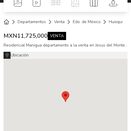
Fotos
Videos
Tour Virtual
Planos
Mapa
Street 
Departamentos
Venta
Edo. de México
Huixquiluca
Home
MXN
11,725,000
VENTA
Residencial Manigua departamento a la venta en Jesus del Monte (MT)
Ubicación