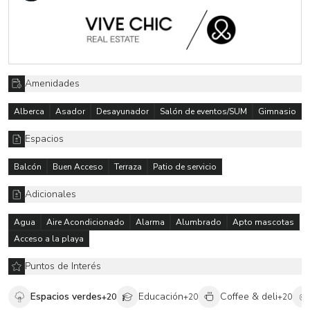
Amenidades
Alberca
Asador
Desayunador
Salón de eventos/SUM
Gimnasio
Espacios
Balcón
Buen Acceso
Terraza
Patio de servicio
Adicionales
Agua
Aire Acondicionado
Alarma
Alumbrado
Apto mascotas
Acceso a la playa
Puntos de Interés
Espacios verdes
Educación
Coffee & deli
+
20
+
20
+
20