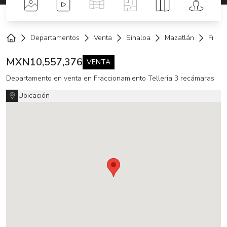
Fotos
Videos
Tour Virtual
Planos
Mapa
Street 
Departamentos
Venta
Sinaloa
Mazatlán
Fracc
Home
MXN
10,557,376
VENTA
Departamento en venta en Fraccionamiento Telleria 3 recámaras
Ubicación