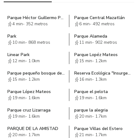
Parque Héctor Guillermo Peña Tamayo
Parque Central Mazatlán
4 min
-
352 metros
6 min
-
492 metros
Park
Parque Alameda
10 min
-
868 metros
11 min
-
902 metros
Linear Park
Parque Lopéz Mateos
12 min
-
1.0km
15 min
-
1.2km
Parque pequeño bosque de Mazatlán
Reserva Ecológica "Insurgentes"
15 min
-
1.2km
16 min
-
1.3km
Parque López Mateos
Parque el pelota
19 min
-
1.6km
19 min
-
1.6km
Parque cruz Lizarraga
parque la alegria
19 min
-
1.6km
20 min
-
1.7km
PARQUE DE LA AMISTAD
Parque Villas del Estero
20 min
-
1.7km
21 min
-
1.7km