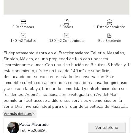
3 Recámaras
3 Baños
1 Estacionamiento
140 m2
Totales
139 m2
Construidos
Est. Excelente
El departamento Azora en el Fraccionamiento Telleria, Mazatlán,
Sinaloa, México, es una propiedad de lujo con una vista
impresionante al mar. Con una distribución de 3 suites, 3 baños y 1
estacionamiento, ofrece un total de 140 m² de superficie,
destacando por su excelente estado de conservación. Este
inmueble cuenta con amenidades como alberca, asador, gimnasio
y acceso a la playa, brindando comodidad y entretenimiento a sus
residentes. Además, su ubicación privilegiada en Av del Mar
permite un fácil acceso a diferentes servicios y comercios en la
zona. Una inversión ideal para disfrutar de la belleza de Mazatlán
y vivir en un entorno de lujo y confort. ¡No pierdas la oportunidad
Ver más detalles
de conocer este exclusivo departamento! Precio: $10,557,376
MXN.
Paola Alvarado
Ver teléfono
Tel. +
526699320239