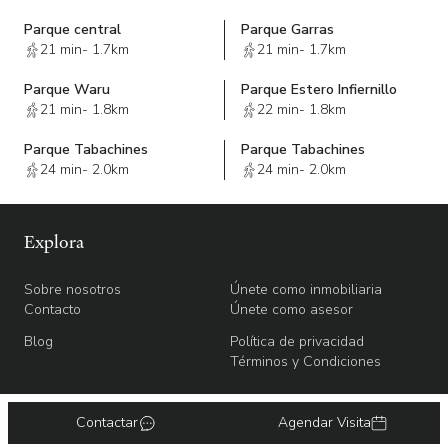
Parque central
Parque Garras
21 min
-
1.7km
21 min
-
1.7km
Parque Waru
Parque Estero Infiernillo
21 min
-
1.8km
22 min
-
1.8km
Parque Tabachines
Parque Tabachines
24 min
-
2.0km
24 min
-
2.0km
Explora
Sobre nosotros
Únete como inmobiliaria
Contacto
Únete como asesor
Blog
Política de privacidad
Términos y Condiciones
Contactar
Agendar Visita