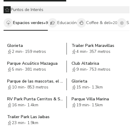
Puntos de Interés
Espacios verdes
Educación
Coffee & deli
Sa
+
9
+
20
Glorieta
Trailer Park Maravillas
2 min
-
159 metros
4 min
-
357 metros
Parque Acuático Mazagua
Club Altabrisa
5 min
-
381 metros
9 min
-
753 metros
Parque de las mascotas, el cielo parque residencial
Glorieta
10 min
-
853 metros
15 min
-
1.3km
RV Park Punta Cerritos & Suites
Parque Villa Marina
16 min
-
1.4km
19 min
-
1.5km
Trailer Park Las Jaibas
23 min
-
1.9km