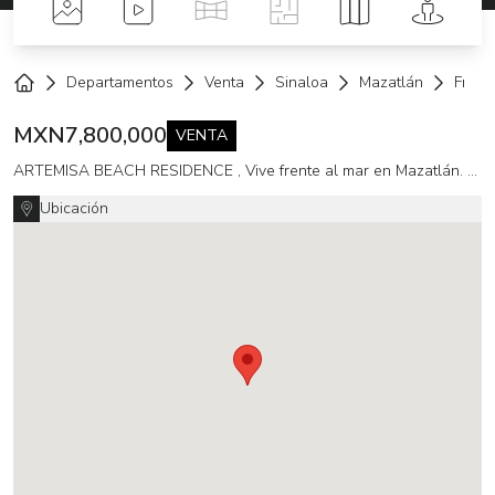
Fotos
Videos
Tour Virtual
Planos
Mapa
Street 
Departamentos
Venta
Sinaloa
Mazatlán
Fracc
Home
MXN
7,800,000
VENTA
ARTEMISA BEACH RESIDENCE , Vive frente al mar en Mazatlán. Av. Sábalo Cerritos 2 recámaras
Ubicación