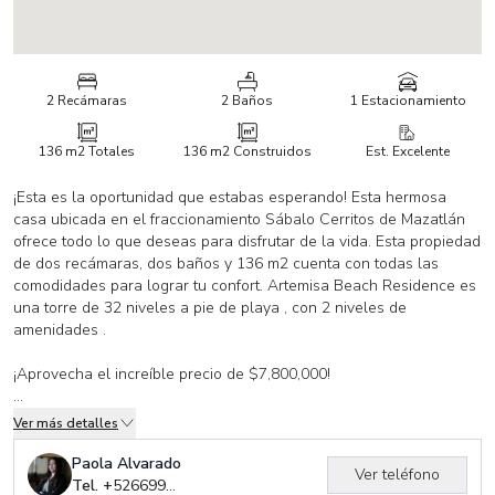
2 Recámaras
2 Baños
1 Estacionamiento
136 m2
Totales
136 m2
Construidos
Est. Excelente
¡Esta es la oportunidad que estabas esperando! Esta hermosa
casa ubicada en el fraccionamiento Sábalo Cerritos de Mazatlán
ofrece todo lo que deseas para disfrutar de la vida. Esta propiedad
de dos recámaras, dos baños y 136 m2 cuenta con todas las
comodidades para lograr tu confort. Artemisa Beach Residence es
una torre de 32 niveles a pie de playa , con 2 niveles de
amenidades .
¡Aprovecha el increíble precio de $7,800,000!
Cuenta con un asador, alberca, gimnasio, juegos infantiles,
Ver más detalles
business center, sala de cine, cancha de paddle, desayunador,
licencia de vino y licores, terraza, buen acceso, agua, drenaje, luz,
Paola Alvarado
Ver teléfono
alumbrado, estacionamiento de visitas, escuelas cercanas,
Tel. +
526699320239