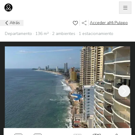
Men
Ir al home
Atrás
Acceder a
Mi.Pulppo
Departamento · 136 m² · 2 ambientes · 1 estacionamiento