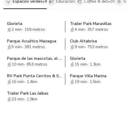
Espacios verdes
Educación
Coffee & deli
Sa
+
9
+
20
Glorieta
Trailer Park Maravillas
2 min
-
159 metros
4 min
-
357 metros
Parque Acuático Mazagua
Club Altabrisa
5 min
-
381 metros
9 min
-
753 metros
Parque de las mascotas, el cielo parque residencial
Glorieta
10 min
-
853 metros
15 min
-
1.3km
RV Park Punta Cerritos & Suites
Parque Villa Marina
16 min
-
1.4km
19 min
-
1.5km
Trailer Park Las Jaibas
23 min
-
1.9km