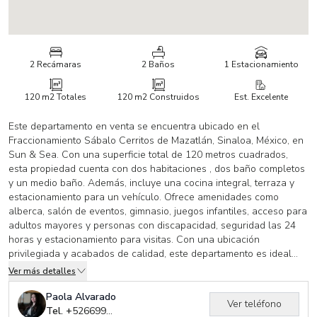
2 Recámaras
2 Baños
1 Estacionamiento
120 m2
Totales
120 m2
Construidos
Est. Excelente
Este departamento en venta se encuentra ubicado en el
Fraccionamiento Sábalo Cerritos de Mazatlán, Sinaloa, México, en
Sun & Sea. Con una superficie total de 120 metros cuadrados,
esta propiedad cuenta con dos habitaciones , dos baño completos
y un medio baño. Además, incluye una cocina integral, terraza y
estacionamiento para un vehículo. Ofrece amenidades como
alberca, salón de eventos, gimnasio, juegos infantiles, acceso para
adultos mayores y personas con discapacidad, seguridad las 24
horas y estacionamiento para visitas. Con una ubicación
privilegiada y acabados de calidad, este departamento es ideal
para aquellos que buscan comodidad y seguridad en un entorno
Ver más detalles
de lujo. Además, ofrece vistas panorámicas y un diseño
arquitectónico vanguardista. ¡No pierdas la oportunidad de vivir en
Paola Alvarado
Ver teléfono
este exclusivo depa en Mazatlán!
Tel. +
526699320239