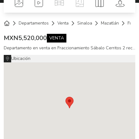
Fotos
Videos
Tour Virtual
Planos
Mapa
Street 
Departamentos
Venta
Sinaloa
Mazatlán
Fracc
Home
MXN
5,520,000
VENTA
Departamento en venta en Fraccionamiento Sábalo Cerritos 2 recámaras
Ubicación