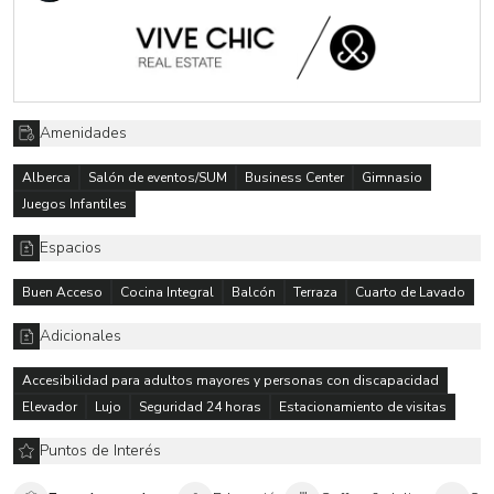
Amenidades
Alberca
Salón de eventos/SUM
Business Center
Gimnasio
Juegos Infantiles
Espacios
Buen Acceso
Cocina Integral
Balcón
Terraza
Cuarto de Lavado
Adicionales
Accesibilidad para adultos mayores y personas con discapacidad
Elevador
Lujo
Seguridad 24 horas
Estacionamiento de visitas
Puntos de Interés