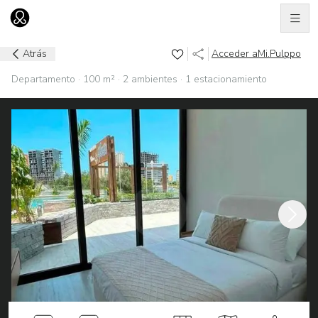
Men
Ir al home
Atrás
Acceder a
Mi.Pulppo
Departamento · 100 m² · 2 ambientes · 1 estacionamiento