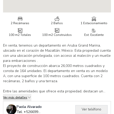
2 Recámaras
2 Baños
1 Estacionamiento
100 m2
Totales
100 m2
Construidos
Est. Excelente
En venta, tenemos un departamento en Aruba Grand Marina,
ubicado en el corazón de Mazatlán, México. Esta propiedad cuenta
con una ubicación privilegiada, con acceso al malecón y un muelle
para embarcaciones .
El proyecto de construcción abarca 26,000 metros cuadrados y
consta de 164 unidades. El departamento en venta es un modelo
A, con una superficie de 100 metros cuadrados. Cuenta con 2
recámaras, 2 baños y una terraza.
Entre las amenidades que ofrece esta propiedad, destacan un
área de juegos infantiles, una sala de juegos y una terraza.
Ver más detalles
Además, cuenta con camastros húmedos, un chapoteadero y una
alberca Infinity. También se encuentra una cocina/bar en la zona
Paola Alvarado
Ver teléfono
de la alberca, ideal para disfrutar de momentos de relajación y
Tel. +
526699320239