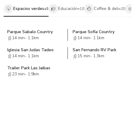
Espacios verdes
Educación
Coffee & deli
+
5
+
10
+
20
Parque Sabalo Country
Parque Sofía Country
14 min
-
1.1km
14 min
-
1.1km
Iglesia San Judas Tadeo
San Fernando RV Park
14 min
-
1.1km
15 min
-
1.3km
Trailer Park Las Jaibas
23 min
-
1.9km