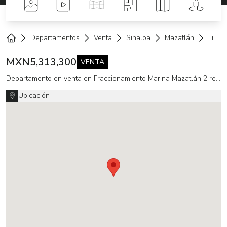
Fotos
Videos
Tour Virtual
Planos
Mapa
Street 
Departamentos
Venta
Sinaloa
Mazatlán
Fracc
Home
MXN
5,313,300
VENTA
Departamento en venta en Fraccionamiento Marina Mazatlán 2 recámaras
Ubicación