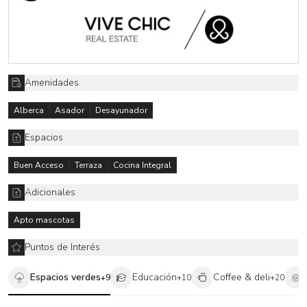
pierdas la oportunidad de adquirir esta propiedad única en una de
las ciudades más hermosas de México.
Amenidades
Alberca
Asador
Desayunador
Espacios
Buen Acceso
Terraza
Cocina Integral
Adicionales
Apto mascotas
Puntos de Interés
Espacios verdes
Educación
Coffee & deli
+
9
+
10
+
20