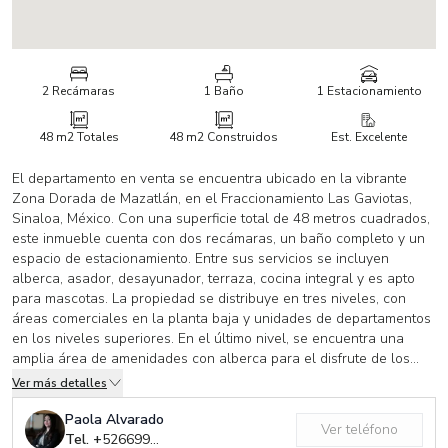
2 Recámaras
1 Baño
1 Estacionamiento
48 m2
Totales
48 m2
Construidos
Est. Excelente
El departamento en venta se encuentra ubicado en la vibrante
Zona Dorada de Mazatlán, en el Fraccionamiento Las Gaviotas,
Sinaloa, México. Con una superficie total de 48 metros cuadrados,
este inmueble cuenta con dos recámaras, un baño completo y un
espacio de estacionamiento. Entre sus servicios se incluyen
alberca, asador, desayunador, terraza, cocina integral y es apto
para mascotas. La propiedad se distribuye en tres niveles, con
áreas comerciales en la planta baja y unidades de departamentos
en los niveles superiores. En el último nivel, se encuentra una
amplia área de amenidades con alberca para el disfrute de los
residentes. Su ubicación estratégica enfrente del Parque Quinta
Ver más detalles
Gaviotas y diversos puntos de interés lo convierte en una opción
ideal para inversores y residentes que buscan comodidad y
Paola Alvarado
Ver teléfono
funcionalidad en una de las zonas más cotizadas de Mazatlán. No
Tel. +
526699320239