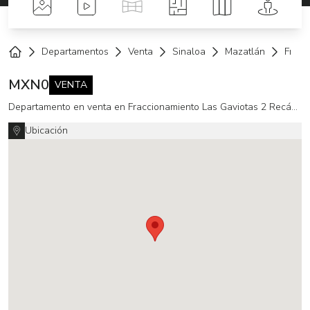
Fotos
Videos
Tour Virtual
Planos
Mapa
Street 
Departamentos
Venta
Sinaloa
Mazatlán
Fracc
Home
MXN
0
VENTA
Departamento en venta en Fraccionamiento Las Gaviotas 2 Recámaras
Ubicación