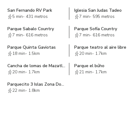
San Fernando RV Park
Iglesia San Judas Tadeo
5 min
-
431 metros
7 min
-
595 metros
Parque Sabalo Country
Parque Sofía Country
7 min
-
616 metros
7 min
-
616 metros
Parque Quinta Gaviotas
Parque teatro al aire libre
18 min
-
1.5km
20 min
-
1.7km
Cancha de lomas de Mazatlán
Parque el búho
20 min
-
1.7km
21 min
-
1.7km
Parquecito 3 Islas Zona Dorada
22 min
-
1.8km