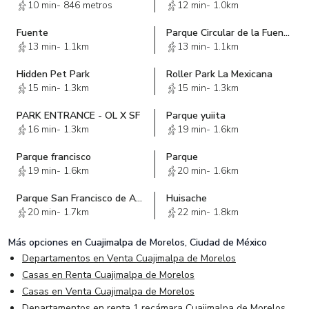
10 min
-
846 metros
12 min
-
1.0km
Fuente
Parque Circular de la Fuente
13 min
-
1.1km
13 min
-
1.1km
Hidden Pet Park
Roller Park La Mexicana
15 min
-
1.3km
15 min
-
1.3km
PARK ENTRANCE - OL X SF
Parque yuiita
16 min
-
1.3km
19 min
-
1.6km
Parque francisco
Parque
19 min
-
1.6km
20 min
-
1.6km
Parque San Francisco de Asis
Huisache
20 min
-
1.7km
22 min
-
1.8km
Más opciones en
Cuajimalpa de Morelos, Ciudad de México
Departamentos en Venta Cuajimalpa de Morelos
Casas en Renta Cuajimalpa de Morelos
Casas en Venta Cuajimalpa de Morelos
Departamentos en renta 1 recámara Cuajimalpa de Morelos