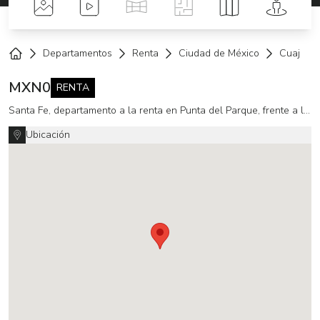
Fotos
Videos
Tour Virtual
Planos
Mapa
Street 
Departamentos
Renta
Ciudad de México
Cuajimal
Home
MXN
0
RENTA
Santa Fe, departamento a la renta en Punta del Parque, frente a la Mexicana (MC)
Ubicación