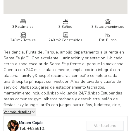
3 Recámaras
3 Baños
3 Estacionamientos
240 m2
Totales
240 m2
Construidos
Est. Bueno
Residencial Punta del Parque, amplio departamento a la renta en
Santa Fe (MC). Con excelente iluminación y orientación. Ubicado
cerca a zona escolar de Santa Fé y frente al parque la mexicana.
Cuenta con 240 mts., sala-comedor, amplia cocina integral con
alacena, family y&nbsp;3 recámaras con baño completo cada
una,&nbsp;la principal con vestidor. Área de lavado y cuarto de
servicio. 3&nbsp;lugares de estacionamiento techados,
mantenimiento incluido.&nbsp;Vigilancia 24/7.&nbsp;Estupendas
áreas comunes: gym, alberca techada y descubierta, salón de
fiestas, sky lounge, jardín con juegos para niños, ludoteca, cine,
vigilancia 24 horas. El edificio esta equipado con las más altas
Ver más detalles
normas de seguridad sísmica.&nbsp;No pierdas la oportunidad
Miriam Cojab
Ver teléfono
Tel. +
525610754380