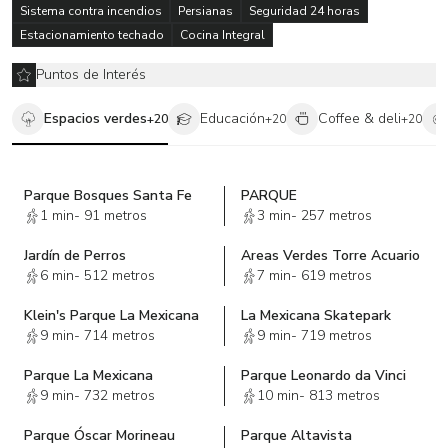
Sistema contra incendios
Persianas
Seguridad 24 horas
Estacionamiento techado
Cocina Integral
Puntos de Interés
Espacios verdes
Educación
Coffee & deli
+
20
+
20
+
20
Parque Bosques Santa Fe
PARQUE
1 min
-
91 metros
3 min
-
257 metros
Jardín de Perros
Areas Verdes Torre Acuario
6 min
-
512 metros
7 min
-
619 metros
Klein's Parque La Mexicana
La Mexicana Skatepark
9 min
-
714 metros
9 min
-
719 metros
Parque La Mexicana
Parque Leonardo da Vinci
9 min
-
732 metros
10 min
-
813 metros
Parque Óscar Morineau
Parque Altavista