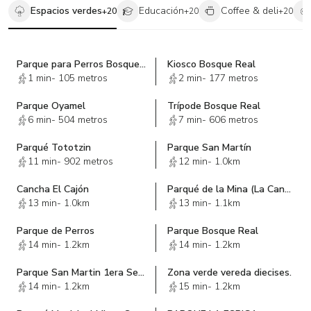
Espacios verdes
Educación
Coffee & deli
+
20
+
20
+
20
Parque para Perros Bosque Real
Kiosco Bosque Real
1 min
-
105 metros
2 min
-
177 metros
Parque Oyamel
Trípode Bosque Real
6 min
-
504 metros
7 min
-
606 metros
Parqué Tototzin
Parque San Martín
11 min
-
902 metros
12 min
-
1.0km
Cancha El Cajón
Parqué de la Mina (La Canchita)
13 min
-
1.0km
13 min
-
1.1km
Parque de Perros
Parque Bosque Real
14 min
-
1.2km
14 min
-
1.2km
Parque San Martin 1era Seccion
Zona verde vereda diecises.
14 min
-
1.2km
15 min
-
1.2km