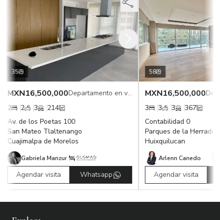
35
58
MXN
16,500,000
MXN
16,500,000
Departamento en venta
2
2
3
214
3
3
3
367
Av. de los Poetas 100
Contabilidad 0
San Mateo Tlaltenango
Parques de la Herradura
Cuajimalpa de Morelos
Huixquilucan
Gabriela Manzur
Arlenn Canedo
Agendar visita
Whatsapp
Agendar visita
W