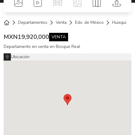
Fotos
Videos
Tour Virtual
Planos
Mapa
Street 
Departamentos
Venta
Edo. de México
Huixquiluca
Home
MXN
19,920,000
VENTA
Departamento en venta en Bosque Real
Ubicación