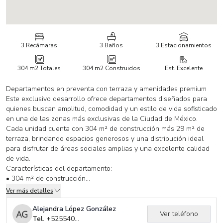
3 Recámaras
3 Baños
3 Estacionamientos
304 m2
Totales
304 m2
Construidos
Est. Excelente
Departamentos en preventa con terraza y amenidades premium
Este exclusivo desarrollo ofrece departamentos diseñados para
quienes buscan amplitud, comodidad y un estilo de vida sofisticado
en una de las zonas más exclusivas de la Ciudad de México.
Cada unidad cuenta con 304 m² de construcción más 29 m² de
terraza, brindando espacios generosos y una distribución ideal
para disfrutar de áreas sociales amplias y una excelente calidad
de vida.
Características del departamento:
• 304 m² de construcción
• 29 m² de terraza
Ver más detalles
• 3 recámaras
• 3 baños completos
Alejandra López González
Ver teléfono
• 1 medio baño
Tel. +
525540978240