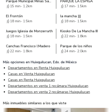
Parqué Municipal Minas San Martin
PARQUE LA ESPIGA
15 min
-
1.2km
17 min
-
1.5km
El Frontón
la mancha |||
18 min
-
1.5km
18 min
-
1.5km
Juegos Iglesia de Monzerrath
Kiosko De La Mancha III
18 min
-
1.5km
22 min
-
1.8km
Canchas Francisco I.Madero
Parque de los niños
22 min
-
1.8km
24 min
-
2.0km
Más opciones en
Huixquilucan, Edo. de México
Departamentos en Renta Huixquilucan
Casas en Venta Huixquilucan
Casas en Renta Huixquilucan
Departamentos en venta 1 recámara Huixquilucan
Departamentos en venta 2 recámaras Huixquilucan
Más inmuebles similares a los que viste