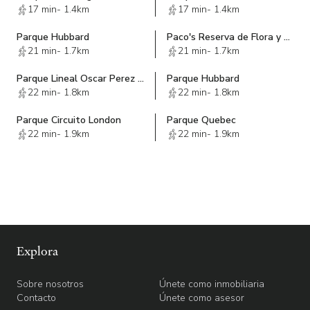
17 min
-
1.4km
17 min
-
1.4km
Olympus Residencial Casas trasciende lo convencional, creando
un espacio donde tu cuerpo, mente y alma pueden florecer en
Parque Hubbard
Paco's Reserva de Flora y Fauna
armonía. Esto es más que un lugar para vivir; es un lugar para vivir
21 min
-
1.7km
21 min
-
1.7km
bien. Te invitamos a ser parte de esta comunidad que valora tu
bienestar integral.
Parque Lineal Oscar Perez Escoboza
Parque Hubbard
22 min
-
1.8km
22 min
-
1.8km
Contáctanos para mayor información.
Parque Circuito London
Parque Quebec
22 min
-
1.9km
22 min
-
1.9km
Explora
Sobre nosotros
Únete como inmobiliaria
Contacto
Únete como asesor