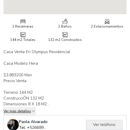
2 Recámaras
2 Baños
2 Estacionamientos
144 m2
Totales
132 m2
Construidos
Casa Venta En Olympus Residencial
Casa Modelo Hera
$3,883200 Mxn
Precio Venta
Terreno 144 M2
ConstrucciÓN 132 M2
Dimensiones 8 X 18 M2
Ver más detalles
2 Rec
2 BaÑOs Completos
Paola Alvarado
Ver teléfono
1 Medio BaÑO
Tel. +
526699320239