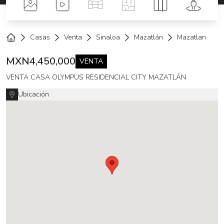
Fotos
Videos
Tour Virtual
Planos
Mapa
Street 
Casas
Venta
Sinaloa
Mazatlán
Mazatlan
V
Home
MXN
4,450,000
VENTA
VENTA CASA OLYMPUS RESIDENCIAL CITY MAZATLÁN
Ubicación