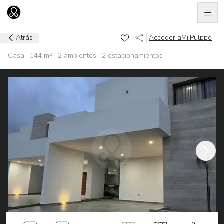
Men
Ir al home
Atrás
Acceder a
Mi.Pulppo
Casa · 144 m² · 2 ambientes · 2 estacionamientos