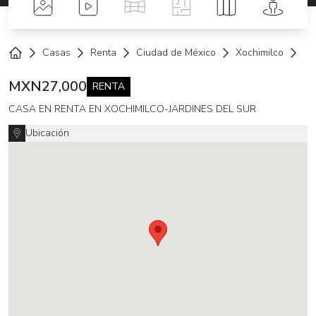
Fotos
Videos
Tour Virtual
Planos
Mapa
Street 
Casas
Renta
Ciudad de México
Xochimilco
Ja
Home
MXN
27,000
RENTA
CASA EN RENTA EN XOCHIMILCO-JARDINES DEL SUR
Ubicación