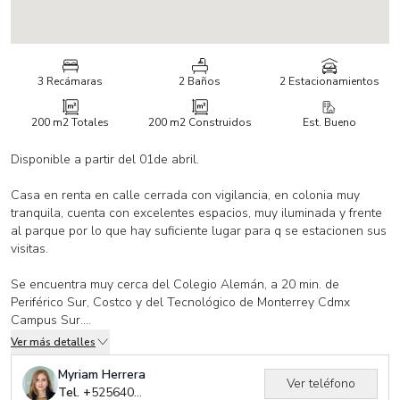
3 Recámaras
2 Baños
2 Estacionamientos
200 m2
Totales
200 m2
Construidos
Est. Bueno
Disponible a partir del 01de abril.
Casa en renta en calle cerrada con vigilancia, en colonia muy
tranquila, cuenta con excelentes espacios, muy iluminada y frente
al parque por lo que hay suficiente lugar para q se estacionen sus
visitas.
Se encuentra muy cerca del Colegio Alemán, a 20 min. de
Periférico Sur, Costco y del Tecnológico de Monterrey Cdmx
Campus Sur.
Ver más detalles
Cuanta con:
3 recámaras
Myriam Herrera
Ver teléfono
2.5 baños
Tel. +
525640006338