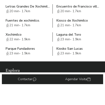
Letras Grandes De Xochimilco
Encuentro de Francisco villa y Emiliano Zapata
20 min
-
1.7km
20 min
-
1.7km
Fuentes de xochimilco.
Kiosco de Xochimilco
21 min
-
1.7km
21 min
-
1.7km
Xochimilco
Laguna del Toro
22 min
-
1.9km
23 min
-
1.9km
Parque Fundadores
Kiosko San Lucas
23 min
-
1.9km
23 min
-
1.9km
Explora
Contactar
Agendar Visita
Sobre nosotros
Únete como inmobiliaria
Contacto
Únete como asesor
Blog
Política de privacidad
Términos y Condiciones