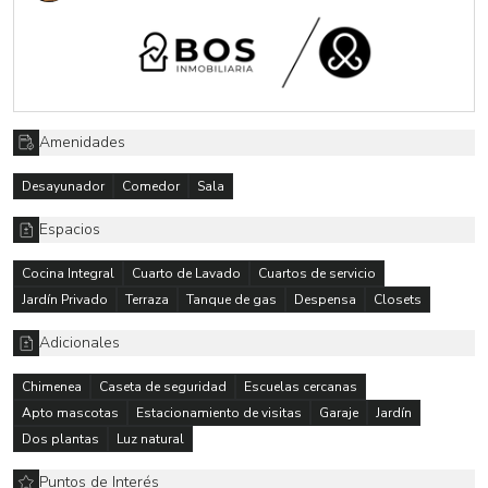
2 estacionamientos
Jardín de 50 m2 aproximadamente
Amenidades
Desayunador
Comedor
Sala
Espacios
Cocina Integral
Cuarto de Lavado
Cuartos de servicio
Jardín Privado
Terraza
Tanque de gas
Despensa
Closets
Adicionales
Chimenea
Caseta de seguridad
Escuelas cercanas
Apto mascotas
Estacionamiento de visitas
Garaje
Jardín
Dos plantas
Luz natural
Puntos de Interés