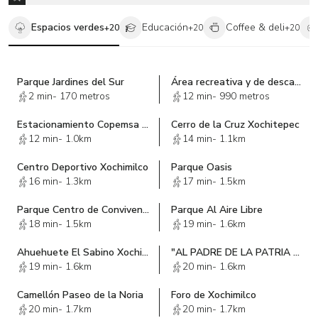
Espacios verdes
Educación
Coffee & deli
+
20
+
20
+
20
Parque Jardines del Sur
Área recreativa y de descanso el crucero
2 min
-
170 metros
12 min
-
990 metros
Estacionamiento Copemsa (Sanborns Xochimilco)
Cerro de la Cruz Xochitepec
12 min
-
1.0km
14 min
-
1.1km
Centro Deportivo Xochimilco
Parque Oasis
16 min
-
1.3km
17 min
-
1.5km
Parque Centro de Convivencia Infantil
Parque Al Aire Libre
18 min
-
1.5km
19 min
-
1.6km
Ahuehuete El Sabino Xochimilco
"AL PADRE DE LA PATRIA LA COMUNIDAD DE XOCHIMILCO
19 min
-
1.6km
20 min
-
1.6km
Camellón Paseo de la Noria
Foro de Xochimilco
20 min
-
1.7km
20 min
-
1.7km