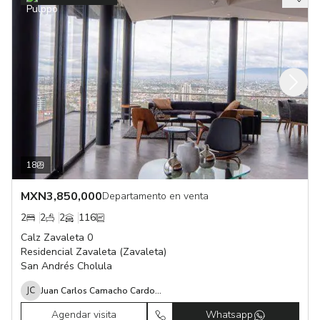
18
MXN
3,850,000
Departamento en venta
2
2
2
116
Calz Zavaleta 0
Residencial Zavaleta (Zavaleta)
San Andrés Cholula
Juan Carlos Camacho Cardona
Agendar visita
Whatsapp