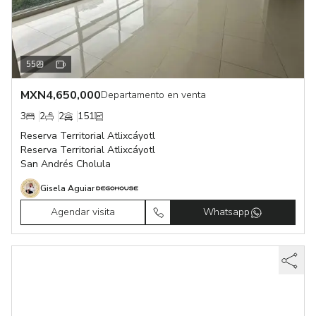
55
MXN
4,650,000
Departamento en venta
3
2
2
151
Reserva Territorial Atlixcáyotl
Reserva Territorial Atlixcáyotl
San Andrés Cholula
Gisela Aguiar
Agendar visita
Whatsapp