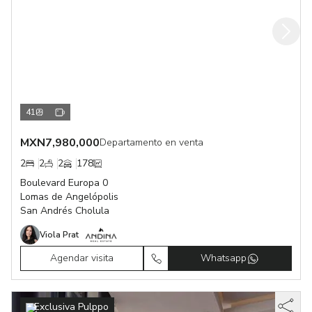
41
MXN
7,980,000
Departamento en venta
2
2
2
178
Boulevard Europa 0
Lomas de Angelópolis
San Andrés Cholula
Viola Prat
Agendar visita
Whatsapp
Exclusiva Pulppo