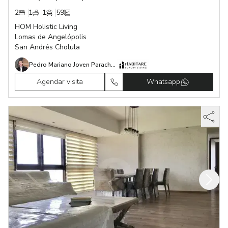
2
1
1
59
HOM Holistic Living
Lomas de Angelópolis
San Andrés Cholula
Pedro Mariano Joven Parachini
Agendar visita
Whatsapp