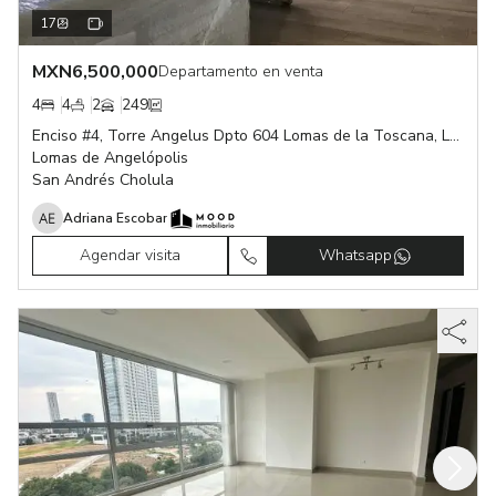
17
MXN
6,500,000
Departamento en venta
4
4
2
249
Enciso #4, Torre Angelus Dpto 604 Lomas de la Toscana, Lomas de Angelópolis, San Andrés Cholula Puebla
Lomas de Angelópolis
San Andrés Cholula
Adriana Escobar
Agendar visita
Whatsapp