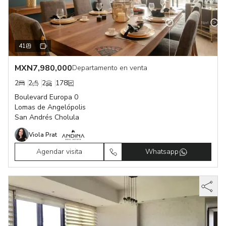
41
MXN
7,980,000
Departamento en venta
2
2
2
178
Boulevard Europa 0
Lomas de Angelópolis
San Andrés Cholula
Viola Prat
Agendar visita
Whatsapp