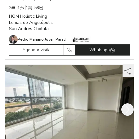
2
1
1
59
HOM Holistic Living
Lomas de Angelópolis
San Andrés Cholula
Pedro Mariano Joven Parachini
Agendar visita
Whatsapp