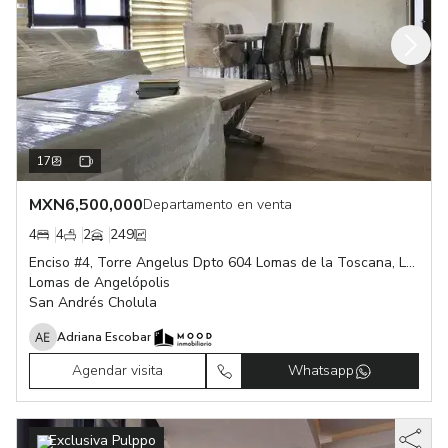
17
MXN
6,500,000
Departamento en venta
4
4
2
249
Enciso #4, Torre Angelus Dpto 604 Lomas de la Toscana, Lomas de Angelópolis, San Andrés Cholula Puebla
Lomas de Angelópolis
San Andrés Cholula
Adriana Escobar
Agendar visita
Whatsapp
Exclusiva Pulppo