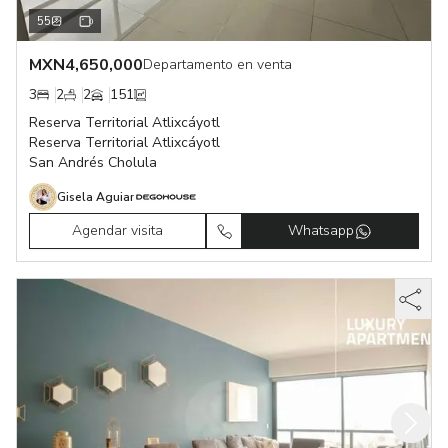
55
MXN
4,650,000
Departamento en venta
3
2
2
151
Reserva Territorial Atlixcáyotl
Reserva Territorial Atlixcáyotl
San Andrés Cholula
Gisela Aguiar
Agendar visita
Whatsapp