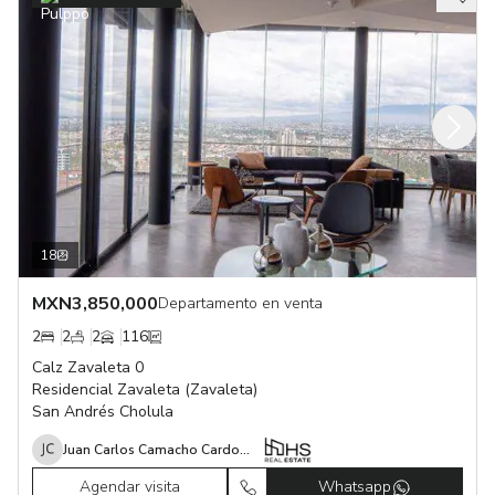
18
MXN
3,850,000
Departamento en venta
2
2
2
116
Calz Zavaleta 0
Residencial Zavaleta (Zavaleta)
San Andrés Cholula
Juan Carlos Camacho Cardona
Agendar visita
Whatsapp