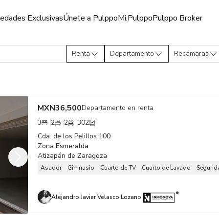
iedades Exclusivas
Únete a Pulppo
Mi.Pulppo
Pulppo Broker
éxico
Renta
Departamento
Recámaras
MXN
36,500
Departamento en renta
3
2
2
302
Cda. de los Pelillos 100
Zona Esmeralda
Atizapán de Zaragoza
Asador
Gimnasio
Cuarto de TV
Cuarto de Lavado
Segurid
Alejandro Javier Velasco Lozano