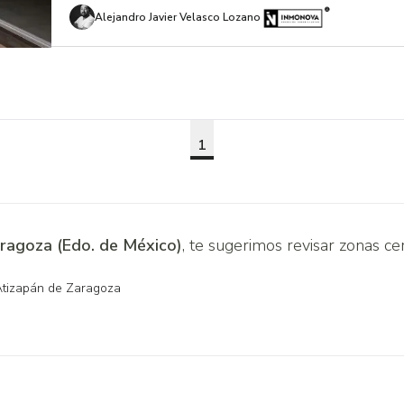
Alejandro Javier Velasco Lozano
1
ragoza (Edo. de México)
, te sugerimos revisar zonas ce
Atizapán de Zaragoza