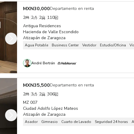
MXN
30,000
Departamento en renta
2
2
2
110
Antigua Residences
Hacienda de Valle Escondido
Atizapán de Zaragoza
Agua Potable
Business Center
Vestidor
Estudio/Oficina
Vi
André Bertrán
MXN
35,500
Departamento en renta
2
3
2
306
MZ 007
Ciudad Adolfo López Mateos
Atizapán de Zaragoza
Asador
Gimnasio
Cuarto de Lavado
Seguridad 24 horas
A