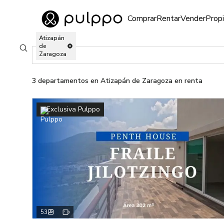
Inmuebles
Comprar
Rentar
Vender
Prop
Ir al home
Atizapán
de
3 Departamentos en renta en Atizapán de Zaragoza, Edo. de M
Buscar ubicaciones
Zaragoza
3
departamentos
en Atizapán de Zaragoza en renta
Exclusiva Pulppo
53